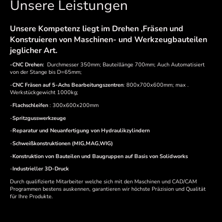
Unsere Leistungen
Unsere Kompetenz liegt im Drehen ,Fräsen und
Konstruieren von Maschinen- und Werkzeugbauteilen
jeglicher Art.
-CNC Drehen:
Durchmesser 350mm; Bauteillänge 700mm; Auch Automatisiert
von der Stange bis D=65mm;
-
CNC Fräsen auf 5-Achs Bearbeitungszentren
: 800x700x600mm; max .
Werkstückgewicht 1000kg;
-
Flachschleifen
: 300x600x200mm
-
Spritzgusswerkzeuge
-
Reparatur und Neuanfertigung von Hydraulikzylindern
-
Schweißkonstruktionen (MIG,MAG,WIG)
-
Konstruktion von Bauteilen und Baugruppen auf Basis von Solidworks
-
Industrieller 3D-Druck
Durch qualifizierte Mitarbeiter welche sich mit den Maschinen und CAD/CAM
Programmen bestens auskennen, garantieren wir höchste Präzision und Qualität
für Ihre Produkte.